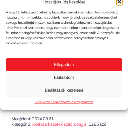
Hozzájárulás kezelése
A legjobb felhasználói élmény biztosítása érdekében olyan technológiákat
használunk, mint például a cookie-k, hogy tároljuk az eszközinformációkat
Tovább...
és/vagy hozzáférjünk azokhoz. Ezen technológiákhoz való hozzájárulás
lehetővé teszi számunkra, hogy ezen az oldalon olyan adatokat dolgozzunk
fel, mint a böngészési viselkedés vagy az egyedi azonosítók. A hozzájárulás
elmaradása vagy visszavonása hátrányosan befolyásolhat bizonyos
funkciókat és funkciókat.
Elfogadom
Elutasítom
Beállítások kezelése
Sütik kezelése
Adatkezelési tájékoztató
Megjelent: 2024.08.21.
Kategória:
Acélszerkezetek szilárdsága
1265 szó