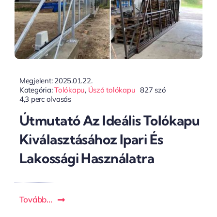
Megjelent: 2025.01.22.
Kategória:
Tolókapu
,
Úszó tolókapu
827 szó
4,3 perc olvasás
Útmutató Az Ideális Tolókapu
Kiválasztásához Ipari És
Lakossági Használatra
Tovább...