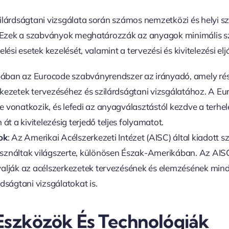
ilárdságtani vizsgálata során számos nemzetközi és helyi sz
. Ezek a szabványok meghatározzák az anyagok minimális sz
lési esetek kezelését, valamint a tervezési és kivitelezési el
pában az Eurocode szabványrendszer az irányadó, amely rés
rkezetek tervezéséhez és szilárdságtani vizsgálatához. A E
e vonatkozik, és lefedi az anyagválasztástól kezdve a terhel
t a kivitelezésig terjedő teljes folyamatot.
ok
: Az Amerikai Acélszerkezeti Intézet (AISC) által kiadott 
asználtak világszerte, különösen Észak-Amerikában. Az AI
yalják az acélszerkezetek tervezésének és elemzésének min
rdságtani vizsgálatokat is.
Eszközök És Technológiák