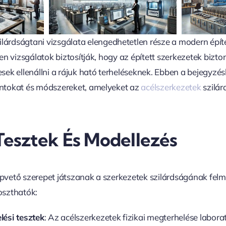
ilárdságtani vizsgálata elengedhetetlen része a modern építé
n vizsgálatok biztosítják, hogy az épített szerkezetek bizt
ek ellenállni a rájuk ható terheléseknek. Ebben a bejegyzés
tokat és módszereket, amelyeket az
acélszerkezetek
szilár
 Tesztek És Modellezés
lapvető szerepet játszanak a szerkezetek szilárdságának fel
 oszthatók:
lési tesztek
: Az acélszerkezetek fizikai megterhelése labora