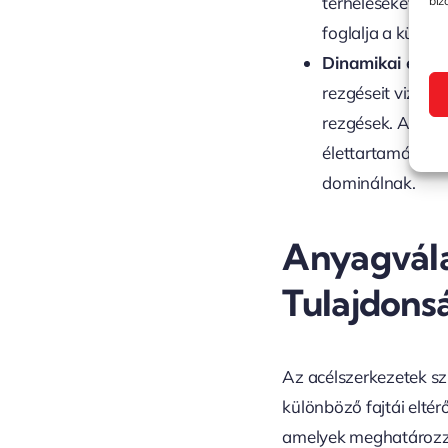
terheléseket an
biz
foglalja a külön
Dinamikai elem
rezgéseit vizsgá
rezgések. Az ily
élettartamának 
dominálnak.
Anyagvála
Tulajdons
Az acélszerkezetek sz
különböző fajtái elté
amelyek meghatározzák