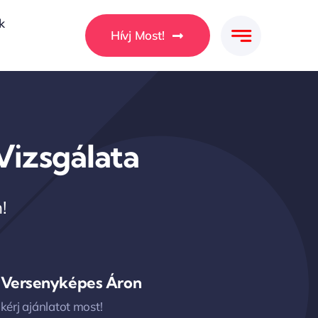
k
Hívj Most!
Vizsgálata
!
Versenyképes Áron
kérj ajánlatot most!