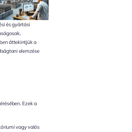
si és gyártási
onságosak,
ben áttekintjük a
dságtani elemzése
mérésében. Ezek a
tóriumi vagy valós