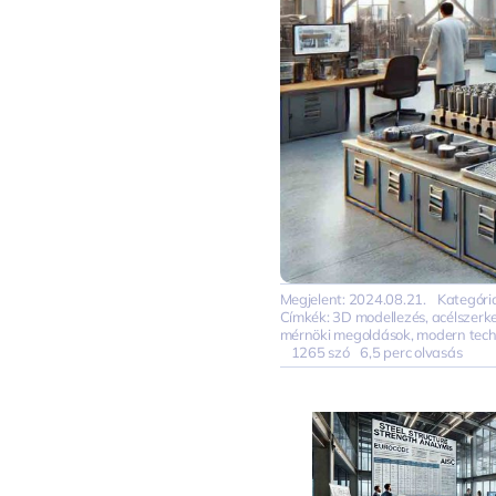
Megjelent: 2024.08.21.
Kategóri
Címkék:
3D modellezés
,
acélszerk
mérnöki megoldások
,
modern tech
1265 szó
6,5 perc olvasás