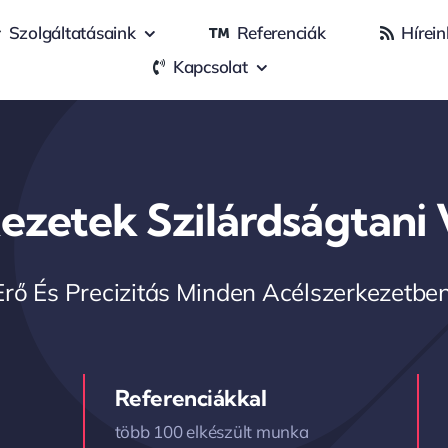
Szolgáltatásaink
Referenciák
Hírein
Kapcsolat
ezetek Szilárdságtani 
Erő És Precizitás Minden Acélszerkezetben
Referenciákkal
több 100 elkészült munka