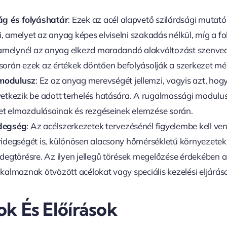
ág és folyáshatár
: Ezek az acél alapvető szilárdsági mutató
ti, amelyet az anyag képes elviselni szakadás nélkül, míg a f
, amelynél az anyag elkezd maradandó alakváltozást szenved
során ezek az értékek döntően befolyásolják a szerkezet mé
modulusz
: Ez az anyag merevségét jellemzi, vagyis azt, ho
etkezik be adott terhelés hatására. A rugalmassági modulus
zet elmozdulásainak és rezgéseinek elemzése során.
degség
: Az acélszerkezetek tervezésénél figyelembe kell v
idegségét is, különösen alacsony hőmérsékletű környezetekb
degtörésre. Az ilyen jellegű törések megelőzése érdekében 
kalmaznak ötvözött acélokat vagy speciális kezelési eljárás
k És Előírások