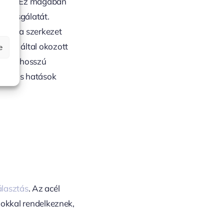
sodna. Ez magában
k vizsgálatát.
et és a szerkezet
zések által okozott
e
ak és hosszú
namikus hatások
lasztás
. Az acél
gokkal rendelkeznek,