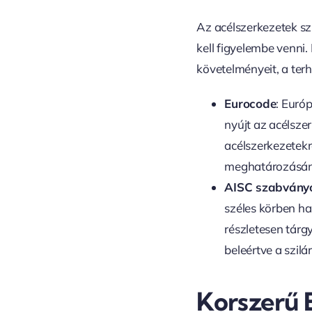
Az acélszerkezetek sz
kell figyelembe venni
követelményeit, a terhe
Eurocode
: Euró
nyújt az acélsze
acélszerkezetekr
meghatározásán á
AISC szabvány
széles körben h
részletesen tárg
beleértve a szilá
Korszerű 