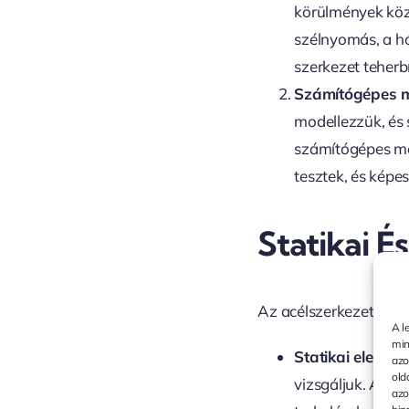
körülmények közö
szélnyomás, a h
szerkezet teherbí
Számítógépes m
modellezzük, és 
számítógépes mo
tesztek, és képe
Statikai 
Az acélszerkezetek sz
A l
min
Statikai elemzé
azo
old
vizsgáljuk. A sta
azo