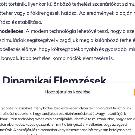
tt történik. Ilyenkor különböző terhelési szcenáriókat szimu
óteher vagy a földrengések hatása. Az eredmények alapján 
rása és stabilitása.
odellezés
: A modern technológia lehetővé teszi, hogy a sze
szimulációk segítségével vizsgáljuk meg a különböző terhelé
dellezés előnye, hogy költséghatékonyabb és gyorsabb, mi
s bonyolultabb terhelési kombinációk elemzésére is.
És Dinamikai Elemzések
Hozzájárulás kezelése
ilárdságtani vizsgálatának másik fontos része a statikai és 
egjobb felhasználói élmény biztosítása érdekében olyan technológiákat használunk,
t például a cookie-k, hogy tároljuk az eszközinformációkat és/vagy hozzáférjünk
s
: Ebben az esetben a szerkezetekre ható állandó vagy lassa
khoz. Ezen technológiákhoz való hozzájárulás lehetővé teszi számunkra, hogy ezen 
alon olyan adatokat dolgozzunk fel, mint a böngészési viselkedés vagy az egyedi
tikai elemzés célja, hogy biztosítsa, hogy a szerkezet képes-e 
nosítók. A hozzájárulás elmaradása vagy visszavonása hátrányosan befolyásolhat