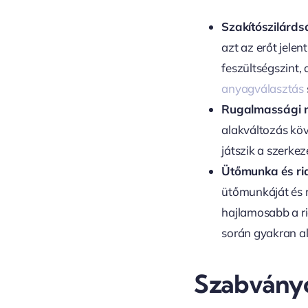
Szakítószilárds
azt az erőt jelen
feszültségszint
anyagválasztás
Rugalmassági 
alakváltozás köv
játszik a szerke
Ütőmunka és ri
ütőmunkáját és r
hajlamosabb a ri
során gyakran al
Szabványo