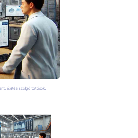
ent
,
építési szolgáltatások
,