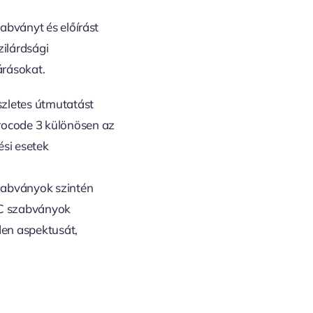
abványt és előírást
ilárdsági
járásokat.
zletes útmutatást
urocode 3 különösen az
ési esetek
szabványok szintén
SC szabványok
den aspektusát,