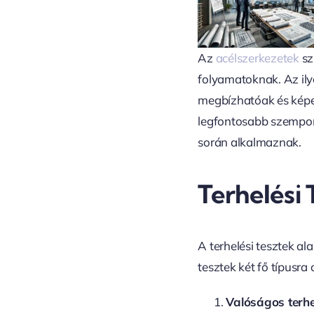
Az
acélszerkezetek
sz
folyamatoknak. Az ilye
megbízhatóak és képes
legfontosabb szempon
során alkalmaznak.
Terhelési
A terhelési tesztek a
tesztek két fő típusra
Valóságos terhe