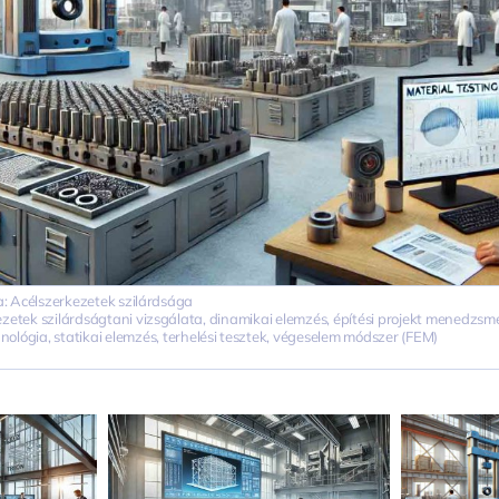
a:
Acélszerkezetek szilárdsága
ezetek szilárdságtani vizsgálata
,
dinamikai elemzés
,
építési projekt menedzsm
nológia
,
statikai elemzés
,
terhelési tesztek
,
végeselem módszer (FEM)