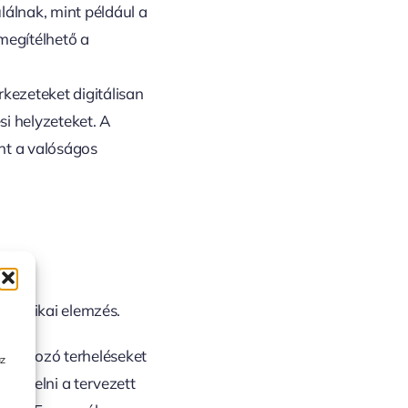
lálnak, mint például a
megítélhető a
rkezeteket digitálisan
si helyzeteket. A
nt a valóságos
dinamikai elemzés.
n változó terheléseket
az
elviselni a tervezett