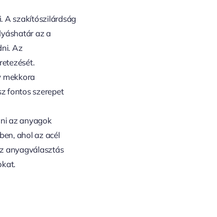
i. A szakítószilárdság
olyáshatár az a
ni. Az
retezését.
gy mekkora
z fontos szerepet
enni az anyagok
en, ahol az acél
az anyagválasztás
okat.