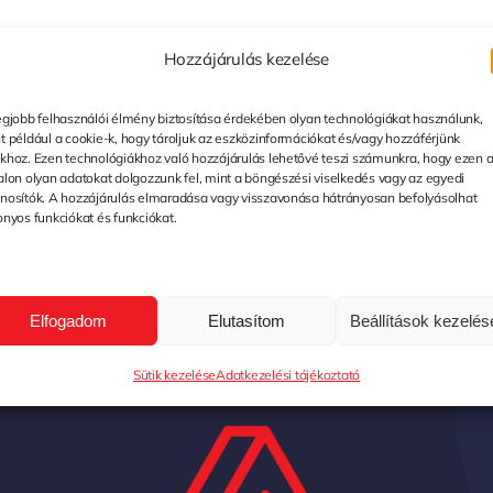
Hozzájárulás kezelése
egjobb felhasználói élmény biztosítása érdekében olyan technológiákat használunk,
t például a cookie-k, hogy tároljuk az eszközinformációkat és/vagy hozzáférjünk
khoz. Ezen technológiákhoz való hozzájárulás lehetővé teszi számunkra, hogy ezen 
alon olyan adatokat dolgozzunk fel, mint a böngészési viselkedés vagy az egyedi
nosítók. A hozzájárulás elmaradása vagy visszavonása hátrányosan befolyásolhat
onyos funkciókat és funkciókat.
Elfogadom
Elutasítom
Beállítások kezelés
Sütik kezelése
Adatkezelési tájékoztató