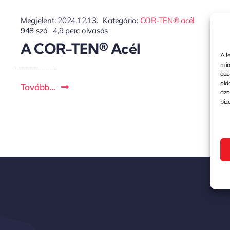
Megjelent: 2024.12.13.
Kategória:
COR-TEN® acél
948 szó
4,9 perc olvasás
A COR-TEN® Acél
A l
min
azo
old
Tovább...
azo
biz