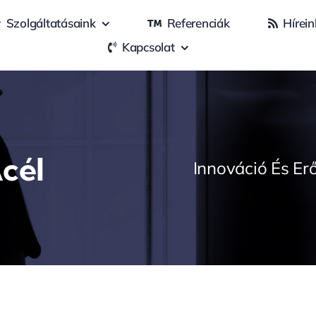
Szolgáltatásaink
Referenciák
Hírein
Kapcsolat
cél
Innováció És Er