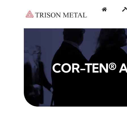
Kihagyás
COR-TEN® A