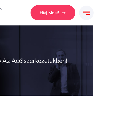
k
Hívj Most!
ő Az Acélszerkezetekben!