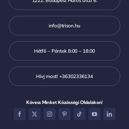
1222. Budapest Háros utca 6.
info@trison.hu
Hétfő – Péntek 8:00 – 18:00
Hívj most! +36302336134
Kövess Minket Közösségi Oldalakon!