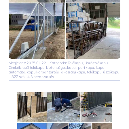
Megjelent: 2025.01.22.
Kategória:
Tolókapu
,
Úszó tolókapu
Címkék:
acél tolókapu
,
biztonságos kapu
,
ipari kapu
,
kapu
automata
,
kapu karbantartás
,
lakossági kapu
,
tolókapu
,
úszókapu
827 szó
4,3 perc olvasás