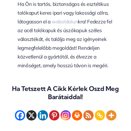
Ha Ön is tartós, biztonságos és esztétikus
tolókaput keres ipari vagy lakossági célra,
látogasson el a
weboldalun
kra! Fedezze fel
az acél tolókapuk és úszókapuk széles
választékát, és találja meg az igényeinek
legmegfelelőbb megoldást! Rendeljen
közvetlenül a gyártótól, és élvezze a
minőséget, amely hosszú távon is megéri.
Ha Tetszett A Cikk Kérlek Oszd Meg
Barátaiddal!