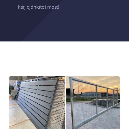
kérj ajánlatot most!