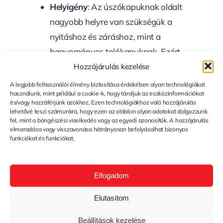
Helyigény
: Az úszókapuknak oldalt
nagyobb helyre van szükségük a
nyitáshoz és záráshoz, mint a
hagyományos tolókapuknak. Ezért
Hozzájárulás kezelése
fontos, hogy a telepítés helyén
elegendő szabad terület álljon
A legjobb felhasználói élmény biztosítása érdekében olyan technológiákat
használunk, mint például a cookie-k, hogy tároljuk az eszközinformációkat
rendelkezésre.
és/vagy hozzáférjünk azokhoz. Ezen technológiákhoz való hozzájárulás
lehetővé teszi számunkra, hogy ezen az oldalon olyan adatokat dolgozzunk
Milyen
fel, mint a böngészési viselkedés vagy az egyedi azonosítók. A hozzájárulás
elmaradása vagy visszavonása hátrányosan befolyásolhat bizonyos
funkciókat és funkciókat.
Tényezőket
Elfogadom
Vegyünk
Elutasítom
Figyelembe A
Beállítások kezelése