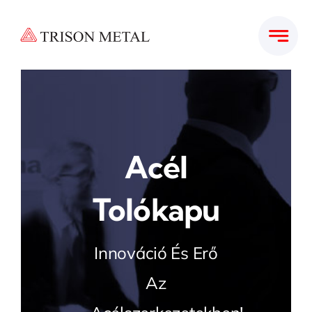
Kihagyás
Acél
Tolókapu
Innováció És Erő
Az