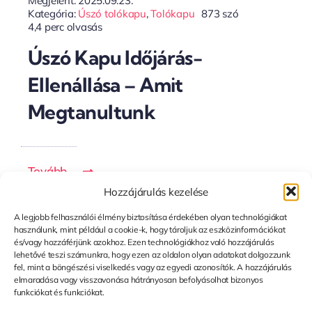
Megjelent: 2025.09.23.
Kategória:
Úszó tolókapu
,
Tolókapu
873 szó
4,4 perc olvasás
Úszó Kapu Időjárás-
Ellenállása – Amit
Megtanultunk
Tovább...
Hozzájárulás kezelése
A legjobb felhasználói élmény biztosítása érdekében olyan technológiákat
használunk, mint például a cookie-k, hogy tároljuk az eszközinformációkat
és/vagy hozzáférjünk azokhoz. Ezen technológiákhoz való hozzájárulás
lehetővé teszi számunkra, hogy ezen az oldalon olyan adatokat dolgozzunk
fel, mint a böngészési viselkedés vagy az egyedi azonosítók. A hozzájárulás
elmaradása vagy visszavonása hátrányosan befolyásolhat bizonyos
funkciókat és funkciókat.