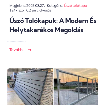
Megjelent: 2025.03.27.
Kategória:
Úszó tolókapu
1247 szó
6,2 perc olvasás
Úszó Tolókapuk: A Modern És
Helytakarékos Megoldás
Tovább...