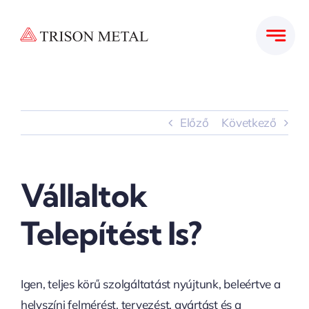
Kihagyás
Előző
Következő
Vállaltok
Telepítést Is?
Igen, teljes körű szolgáltatást nyújtunk, beleértve a
helyszíni felmérést, tervezést, gyártást és a