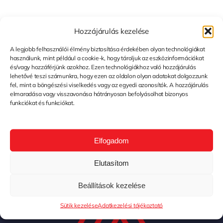
Hagyj Üzenetet
Hozzájárulás kezelése
You must be
logged in
to post a comment.
A legjobb felhasználói élmény biztosítása érdekében olyan technológiákat
használunk, mint például a cookie-k, hogy tároljuk az eszközinformációkat
és/vagy hozzáférjünk azokhoz. Ezen technológiákhoz való hozzájárulás
lehetővé teszi számunkra, hogy ezen az oldalon olyan adatokat dolgozzunk
fel, mint a böngészési viselkedés vagy az egyedi azonosítók. A hozzájárulás
elmaradása vagy visszavonása hátrányosan befolyásolhat bizonyos
funkciókat és funkciókat.
Elfogadom
Elutasítom
Beállítások kezelése
Sütik kezelése
Adatkezelési tájékoztató