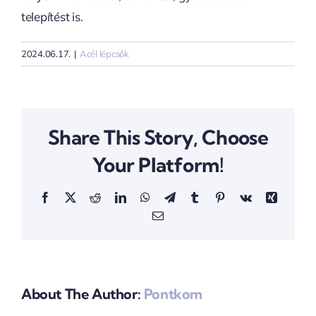
telepítést is.
2024.06.17.
|
Acél lépcsők
Share This Story, Choose
Your Platform!
Facebook
X
Reddit
LinkedIn
WhatsApp
Telegram
Tumblr
Pinterest
Vk
Xing
Email:
About The Author:
Pontkom