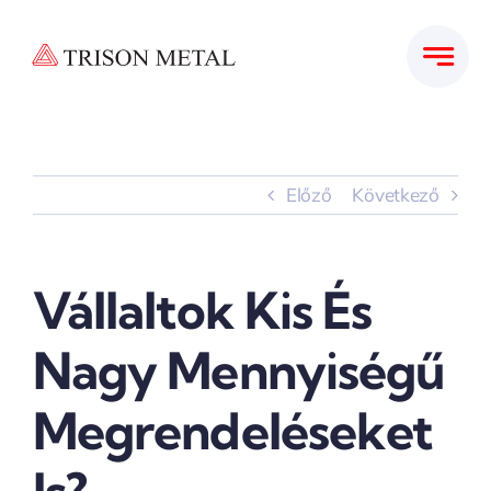
Kihagyás
Előző
Következő
Vállaltok Kis És
Nagy Mennyiségű
Megrendeléseket