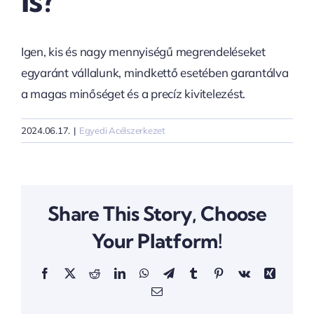
Is?
Igen, kis és nagy mennyiségű megrendeléseket
egyaránt vállalunk, mindkettő esetében garantálva
a magas minőséget és a precíz kivitelezést.
2024.06.17.
|
Egyedi Acélszerkezet
Share This Story, Choose
Your Platform!
Facebook
X
Reddit
LinkedIn
WhatsApp
Telegram
Tumblr
Pinterest
Vk
Xing
Email: