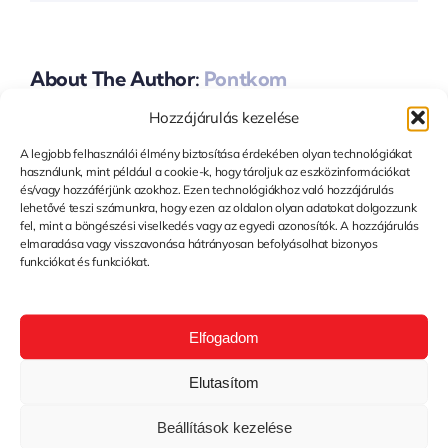
About The Author:
Pontkom
Hozzájárulás kezelése
Hagyj Üzenetet
A legjobb felhasználói élmény biztosítása érdekében olyan technológiákat
használunk, mint például a cookie-k, hogy tároljuk az eszközinformációkat
és/vagy hozzáférjünk azokhoz. Ezen technológiákhoz való hozzájárulás
You must be
logged in
to post a comment.
lehetővé teszi számunkra, hogy ezen az oldalon olyan adatokat dolgozzunk
fel, mint a böngészési viselkedés vagy az egyedi azonosítók. A hozzájárulás
elmaradása vagy visszavonása hátrányosan befolyásolhat bizonyos
funkciókat és funkciókat.
Elfogadom
Elutasítom
Beállítások kezelése