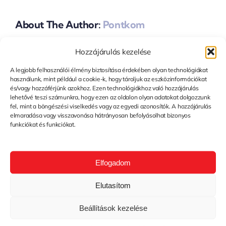
About The Author:
Pontkom
Hozzájárulás kezelése
Hagyj Üzenetet
A legjobb felhasználói élmény biztosítása érdekében olyan technológiákat
használunk, mint például a cookie-k, hogy tároljuk az eszközinformációkat
You must be
logged in
to post a comment.
és/vagy hozzáférjünk azokhoz. Ezen technológiákhoz való hozzájárulás
lehetővé teszi számunkra, hogy ezen az oldalon olyan adatokat dolgozzunk
fel, mint a böngészési viselkedés vagy az egyedi azonosítók. A hozzájárulás
elmaradása vagy visszavonása hátrányosan befolyásolhat bizonyos
funkciókat és funkciókat.
Elfogadom
Elutasítom
Beállítások kezelése