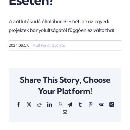
Esetén?
Az átfutási idő általában 3-5 hét, de az egyedi
projektek bonyolultságától függően ez változhat.
2024.06.17.
|
Acél Korlát Gyártás
Share This Story, Choose
Your Platform!
Facebook
X
Reddit
LinkedIn
WhatsApp
Telegram
Tumblr
Pinterest
Vk
Xing
Email: