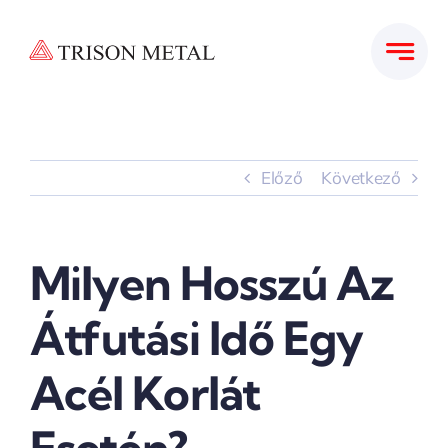
Kihagyás
Előző
Következő
Milyen Hosszú Az
Átfutási Idő Egy
Acél Korlát