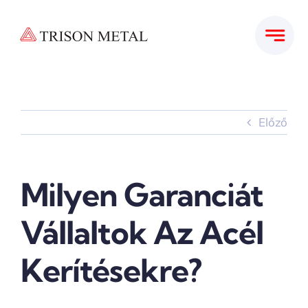
Kihagyás
Előző
Milyen Garanciát
Vállaltok Az Acél
Kerítésekre?