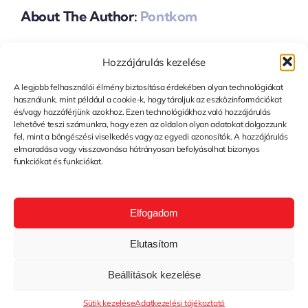
About The Author:
Pontkom
Hozzájárulás kezelése
Hagyj Üzenetet
A legjobb felhasználói élmény biztosítása érdekében olyan technológiákat
használunk, mint például a cookie-k, hogy tároljuk az eszközinformációkat
You must be
logged in
to post a comment.
és/vagy hozzáférjünk azokhoz. Ezen technológiákhoz való hozzájárulás
lehetővé teszi számunkra, hogy ezen az oldalon olyan adatokat dolgozzunk
fel, mint a böngészési viselkedés vagy az egyedi azonosítók. A hozzájárulás
elmaradása vagy visszavonása hátrányosan befolyásolhat bizonyos
funkciókat és funkciókat.
Elfogadom
Elutasítom
Beállítások kezelése
Sütik kezelése
Adatkezelési tájékoztató