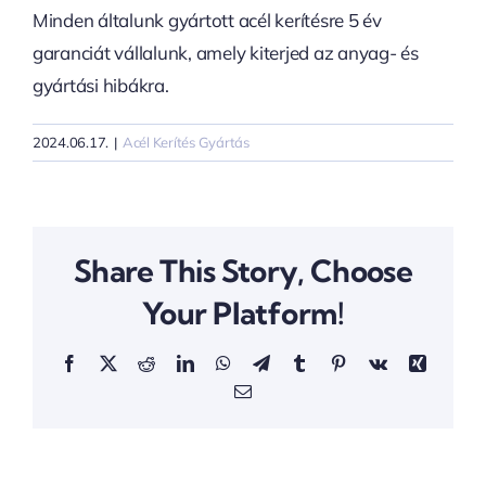
Minden általunk gyártott acél kerítésre 5 év
garanciát vállalunk, amely kiterjed az anyag- és
gyártási hibákra.
2024.06.17.
|
Acél Kerítés Gyártás
Share This Story, Choose
Your Platform!
Facebook
X
Reddit
LinkedIn
WhatsApp
Telegram
Tumblr
Pinterest
Vk
Xing
Email: