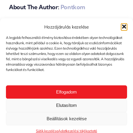
About The Author:
Pontkom
Hozzájárulás kezelése
Hagyj Üzenetet
A legjobb felhasználói élmény biztosítása érdekében olyan technológiákat
használunk, mint például a cookie-k, hogy tároljuk az eszközinformációkat
You must be
logged in
to post a comment.
és/vagy hozzáférjünk azokhoz. Ezen technológiákhoz való hozzájárulás
lehetővé teszi számunkra, hogy ezen az oldalon olyan adatokat dolgozzunk
fel, mint a böngészési viselkedés vagy az egyedi azonosítók. A hozzájárulás
elmaradása vagy visszavonása hátrányosan befolyásolhat bizonyos
funkciókat és funkciókat.
Elfogadom
Elutasítom
Beállítások kezelése
Sütik kezelése
Adatkezelési tájékoztató