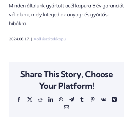
Minden általunk gyártott acél kapura 5 év garanciát
vállalunk, mely kiterjed az anyag- és gyártási
hibákra.
2024.06.17.
|
Acél úszó tolókapu
Share This Story, Choose
Your Platform!
Facebook
X
Reddit
LinkedIn
WhatsApp
Telegram
Tumblr
Pinterest
Vk
Xing
Email: