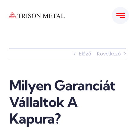
Kihagyás
Előző
Következő
Milyen Garanciát
Vállaltok A
Kapura?