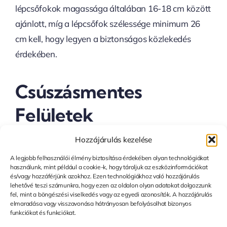
lépcsőfokok magassága általában 16-18 cm között
ajánlott, míg a lépcsőfok szélessége minimum 26
cm kell, hogy legyen a biztonságos közlekedés
érdekében.
Csúszásmentes
Felületek
Hozzájárulás kezelése
Az acél lépcsők egyik legfontosabb biztonsági
A legjobb felhasználói élmény biztosítása érdekében olyan technológiákat
követelménye a csúszásmentes felület kialakítása.
használunk, mint például a cookie-k, hogy tároljuk az eszközinformációkat
és/vagy hozzáférjünk azokhoz. Ezen technológiákhoz való hozzájárulás
Mivel az acél sima és csúszós lehet, különösen
lehetővé teszi számunkra, hogy ezen az oldalon olyan adatokat dolgozzunk
fel, mint a böngészési viselkedés vagy az egyedi azonosítók. A hozzájárulás
nedves időben, ezért ajánlott olyan csúszásmentes
elmaradása vagy visszavonása hátrányosan befolyásolhat bizonyos
bevonatot alkalmazni, amely biztosítja a megfelelő
funkciókat és funkciókat.