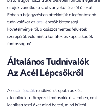
biztonságos használat érdekében fontos megérteni
a rájuk vonatkozó szabványokat és előírásokat.
Ebben a bejegyzésben áttekintjük a legfontosabb
tudnivalókat az
acél
lépcsők biztonsági
követelményeiről, a csúszásmentes felületek
szerepéről, valamint a korlátok és kapaszkodók
fontosságáról.
Általános Tudnivalók
Az Acél Lépcsőkről
Az
acél lépcsők
rendkívül strapabíróak és
ellenállóak a környezeti hatásokkal szemben, ami
ideálissá teszi őket mind beltéri, mind kültéri