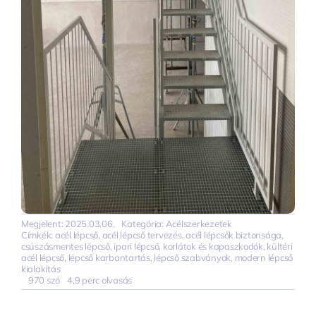
Megjelent: 2025.03.06.
Kategória:
Acélszerkezetek
Címkék:
acél lépcső
,
acél lépcső tervezés
,
acél lépcsők biztonsága
,
csúszásmentes lépcső
,
ipari lépcső
,
korlátok és kapaszkodók
,
kültéri
acél lépcső
,
lépcső karbantartás
,
lépcső szabványok
,
modern lépcső
kialakítás
970 szó
4,9 perc olvasás