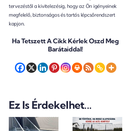
tervezéstől a kivitelezésig, hogy az Ön igényeinek
megfelelő, biztonságos és tartós lépcsőrendszert
kapjon.
Ha Tetszett A Cikk Kérlek Oszd Meg
Barátaiddal!
Mi
Történik,
Amit A
Ha Rossz
Ez Is Érdekelhet...
Legtöbbe
Alapozásra
Elrontana
Kerül Az
Tolókapu