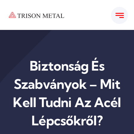
Kihagyás
Biztonság És
Szabványok – Mit
Kell Tudni Az Acél
Lépcsőkről?