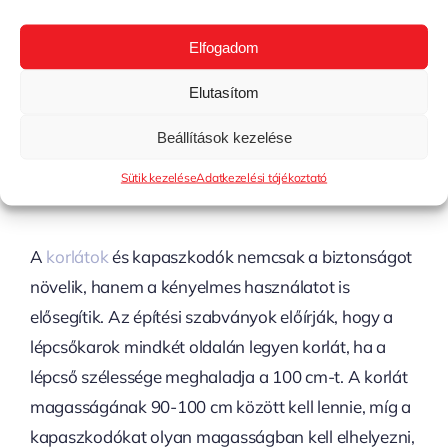
tapadást. Erre a célra többféle megoldás létezik,
például bordázott felület, perforált lemez vagy
Elfogadom
speciális csúszásgátló bevonat.
Elutasítom
Korlátok És
Beállítások kezelése
Kapaszkodók Szerepe
Sütik kezelése
Adatkezelési tájékoztató
A
korlátok
és kapaszkodók nemcsak a biztonságot
növelik, hanem a kényelmes használatot is
elősegítik. Az építési szabványok előírják, hogy a
lépcsőkarok mindkét oldalán legyen korlát, ha a
lépcső szélessége meghaladja a 100 cm-t. A korlát
magasságának 90-100 cm között kell lennie, míg a
kapaszkodókat olyan magasságban kell elhelyezni,