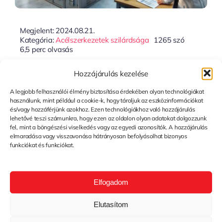
Megjelent: 2024.08.21.
Kategória:
Acélszerkezetek szilárdsága
1265 szó
6,5 perc olvasás
Acélszerkezetek
Hozzájárulás kezelése
Szilárdságtani Vizsgálata
A legjobb felhasználói élmény biztosítása érdekében olyan technológiákat
használunk, mint például a cookie-k, hogy tároljuk az eszközinformációkat
és/vagy hozzáférjünk azokhoz. Ezen technológiákhoz való hozzájárulás
lehetővé teszi számunkra, hogy ezen az oldalon olyan adatokat dolgozzunk
fel, mint a böngészési viselkedés vagy az egyedi azonosítók. A hozzájárulás
Tovább...
elmaradása vagy visszavonása hátrányosan befolyásolhat bizonyos
funkciókat és funkciókat.
Elfogadom
Elutasítom