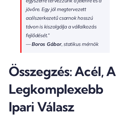
egyszerre tervezzünk a jelenre és a
jövőre. Egy jól megtervezett
acélszerkezetű csarnok hosszú
távon is kiszolgálja a vállalkozás
fejlődését.”
—
Boros Gábor
, statikus mérnök
Összegzés: Acél, A
Legkomplexebb
Ipari Válasz