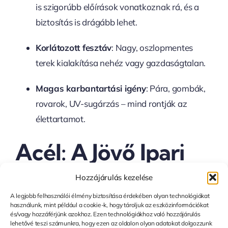
is szigorúbb előírások vonatkoznak rá, és a
biztosítás is drágább lehet.
Korlátozott fesztáv
: Nagy, oszlopmentes
terek kialakítása nehéz vagy gazdaságtalan.
Magas karbantartási igény
: Pára, gombák,
rovarok, UV-sugárzás – mind rontják az
élettartamot.
Acél: A Jövő Ipari
Szerkezete
Hozzájárulás kezelése
A legjobb felhasználói élmény biztosítása érdekében olyan technológiákat
használunk, mint például a cookie-k, hogy tároljuk az eszközinformációkat
és/vagy hozzáférjünk azokhoz. Ezen technológiákhoz való hozzájárulás
lehetővé teszi számunkra, hogy ezen az oldalon olyan adatokat dolgozzunk