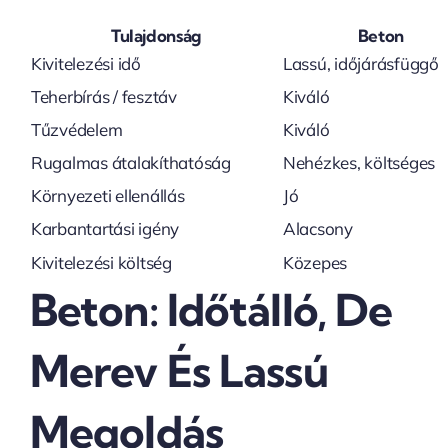
Tulajdonság
Beton
Kivitelezési idő
Lassú, időjárásfüggő
Teherbírás / fesztáv
Kiváló
Tűzvédelem
Kiváló
Rugalmas átalakíthatóság
Nehézkes, költséges
Környezeti ellenállás
Jó
Karbantartási igény
Alacsony
Kivitelezési költség
Közepes
Beton: Időtálló, De
Merev És Lassú
Megoldás