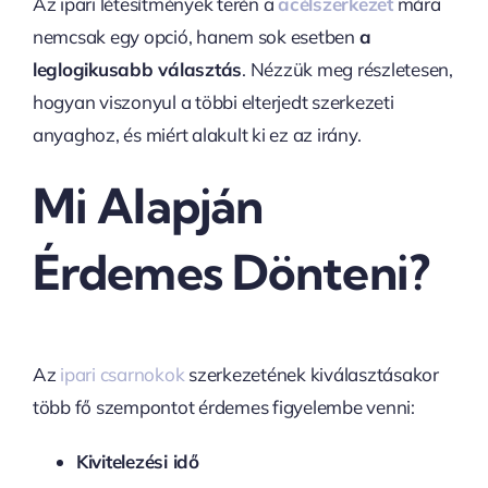
Az ipari létesítmények terén a
acélszerkezet
mára
nemcsak egy opció, hanem sok esetben
a
leglogikusabb választás
. Nézzük meg részletesen,
hogyan viszonyul a többi elterjedt szerkezeti
anyaghoz, és miért alakult ki ez az irány.
Mi Alapján
Érdemes Dönteni?
Az
ipari csarnokok
szerkezetének kiválasztásakor
több fő szempontot érdemes figyelembe venni:
Kivitelezési idő