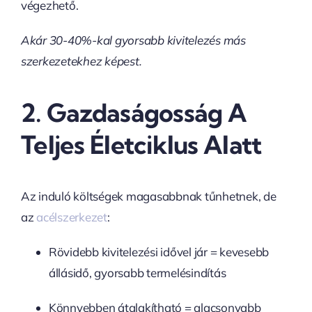
végezhető.
Akár 30-40%-kal gyorsabb kivitelezés más
szerkezetekhez képest.
2.
Gazdaságosság A
Teljes Életciklus Alatt
Az induló költségek magasabbnak tűnhetnek, de
az
acélszerkezet
:
Rövidebb kivitelezési idővel jár = kevesebb
állásidő, gyorsabb termelésindítás
Könnyebben átalakítható = alacsonyabb