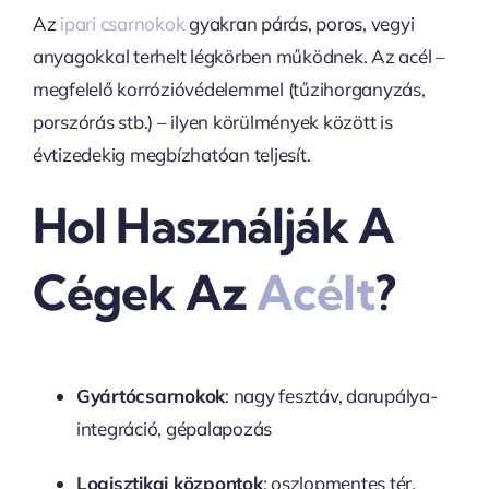
Az
ipari csarnokok
gyakran párás, poros, vegyi
anyagokkal terhelt légkörben működnek. Az acél –
megfelelő korrózióvédelemmel (tűzihorganyzás,
porszórás stb.) – ilyen körülmények között is
évtizedekig megbízhatóan teljesít.
Hol Használják A
Cégek Az
Acélt
?
Gyártócsarnokok
: nagy fesztáv, darupálya-
integráció, gépalapozás
Logisztikai központok
: oszlopmentes tér,