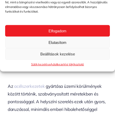
Az
acélszerkezetek
ipari környezetben
fel, mint a böngészési viselkedés vagy az egyedi azonosítók. A hozzájárulás
elmaradása vagy visszavonása hátrányosan befolyásolhat bizonyos
bizonyítottan a legrugalmasabb, leggyorsabb és
funkciókat és funkciókat.
leghatékonyabb megoldást kínálják. Az alábbi
előnyök egyértelműen az acél mellett szólnak:
Elfogadom
1.
Gyors És
Elutasítom
Kiszámítható
Beállítások kezelése
Kivitelezés
Sütik kezelése
Adatkezelési tájékoztató
Az
acélszerkezetek
gyártása üzemi körülmények
között történik, szabványosított méretekben és
pontossággal. A helyszíni szerelés ezek után gyors,
daruzással, minimális emberi hibalehetőséggel