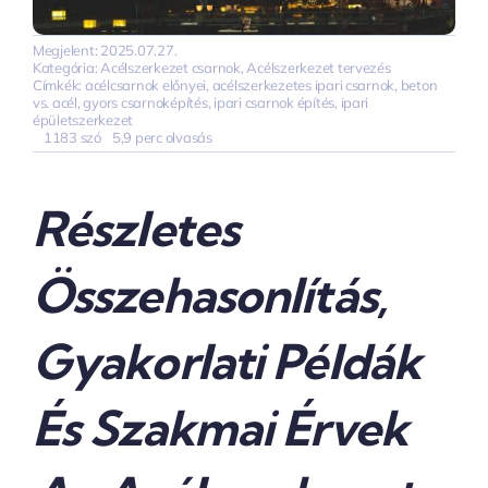
Megjelent: 2025.07.27.
Kategória:
Acélszerkezet csarnok
,
Acélszerkezet tervezés
Címkék:
acélcsarnok előnyei
,
acélszerkezetes ipari csarnok
,
beton
vs. acél
,
gyors csarnoképítés
,
ipari csarnok építés
,
ipari
épületszerkezet
1183 szó
5,9 perc olvasás
Részletes
Összehasonlítás,
Gyakorlati Példák
És Szakmai Érvek