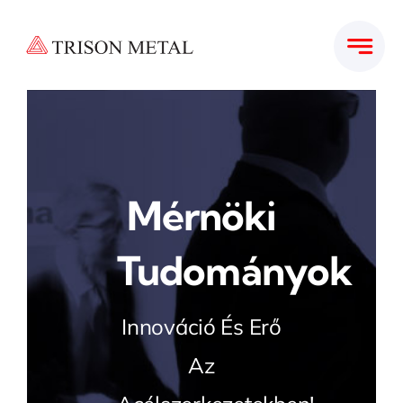
Kihagyás
Mérnöki
Tudományok
Innováció És Erő
Az