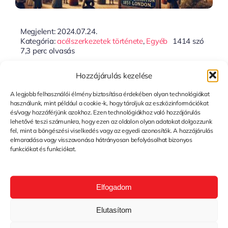
Megjelent: 2024.07.24.
Kategória:
acélszerkezetek története
,
Egyéb
1414 szó
7,3 perc olvasás
Az Acélszerkezetek
Hozzájárulás kezelése
Története És Fejlődése
A legjobb felhasználói élmény biztosítása érdekében olyan technológiákat
használunk, mint például a cookie-k, hogy tároljuk az eszközinformációkat
és/vagy hozzáférjünk azokhoz. Ezen technológiákhoz való hozzájárulás
lehetővé teszi számunkra, hogy ezen az oldalon olyan adatokat dolgozzunk
fel, mint a böngészési viselkedés vagy az egyedi azonosítók. A hozzájárulás
Tovább...
elmaradása vagy visszavonása hátrányosan befolyásolhat bizonyos
funkciókat és funkciókat.
Elfogadom
Elutasítom