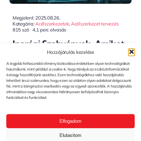
Megjelent: 2025.08.26.
Kategória:
Acélszerkezetek
,
Acélszerkezet tervezés
815 szó
4,1 perc olvasás
Iparági Szabványok, Amiket
Hozzájárulás kezelése
Vállalunk – Miért Számít A 30
A legjobb felhasználói élmény biztosítása érdekében olyan technológiákat
Év Tapasztalat?
használunk, mint például a cookie-k, hogy tároljuk az eszközinformációkat
és/vagy hozzáférjünk azokhoz. Ezen technológiákhoz való hozzájárulás
lehetővé teszi számunkra, hogy ezen az oldalon olyan adatokat dolgozzunk
fel, mint a böngészési viselkedés vagy az egyedi azonosítók. A hozzájárulás
elmaradása vagy visszavonása hátrányosan befolyásolhat bizonyos
Tovább...
funkciókat és funkciókat.
Elfogadom
Elutasítom