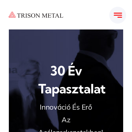
Kihagyás
30 Év
Tapasztalat
Innováció És Erő
Az