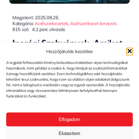
Megjelent: 2025.08.26.
Kategória:
Acélszerkezetek
,
Acélszerkezet tervezés
815 szó
4,1 perc olvasás
Iparági Szabványok, Amiket
Hozzájárulás kezelése
Vállalunk – Miért Számít A 30
A legjobb felhasználói élmény biztosítása érdekében olyan technológiákat
Év Tapasztalat?
használunk, mint például a cookie-k, hogy tároljuk az eszközinformációkat
és/vagy hozzáférjünk azokhoz. Ezen technológiákhoz való hozzájárulás
lehetővé teszi számunkra, hogy ezen az oldalon olyan adatokat dolgozzunk
fel, mint a böngészési viselkedés vagy az egyedi azonosítók. A hozzájárulás
elmaradása vagy visszavonása hátrányosan befolyásolhat bizonyos
Tovább...
funkciókat és funkciókat.
Elfogadom
Elutasítom